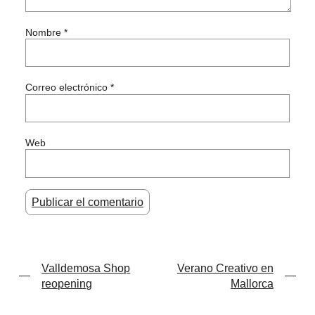
Nombre
*
Correo electrónico
*
Web
Navegación
Valldemosa Shop
Verano Creativo en
reopening
Mallorca
de
entradas