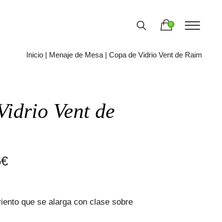
0
Inicio
|
Menaje de Mesa
| Copa de Vidrio Vent de Raim
idrio Vent de
Rango
5
€
de
precios:
viento que se alarga con clase sobre
desde