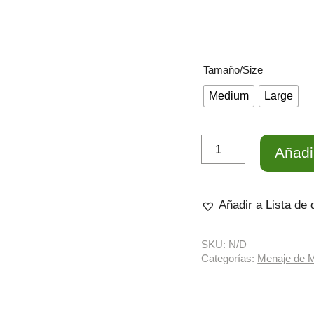
Tamaño/Size
Medium
Large
Copa
Añadir
de
Vidrio
Vent
de
Raim
Añadir a Lista de
cantidad
SKU:
N/D
Categorías:
Menaje de 