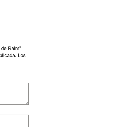
t de Raim”
blicada.
Los