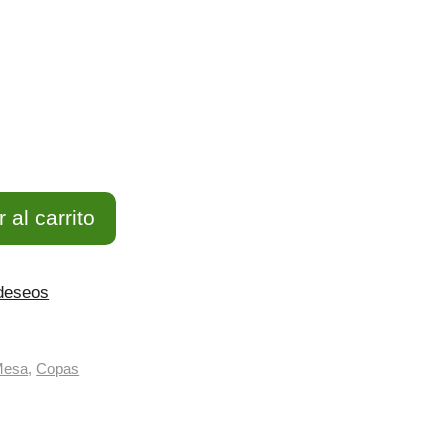
29.95€
hasta
35.95€
 al carrito
 deseos
Mesa
,
Copas