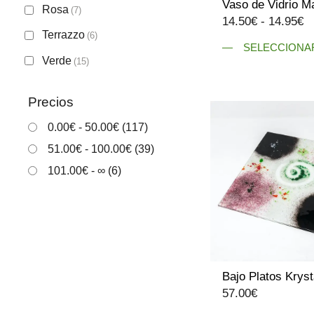
Vaso de Vidrio M
página
Rosa
(7)
R
14.50
€
-
14.95
€
de
Terrazzo
d
(6)
producto
SELECCIONA
pr
Verde
(15)
Este
d
producto
1
tiene
Precios
h
múltiples
1
0.00
€
-
50.00
€
(117)
variantes.
51.00
€
-
100.00
€
(39)
Las
opciones
101.00
€
- ∞ (6)
se
pueden
elegir
en
la
página
Bajo Platos Kryst
de
57.00
€
producto