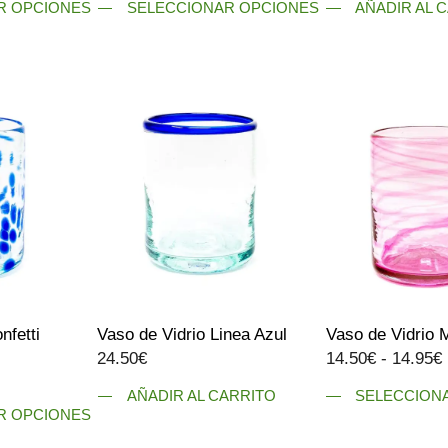
producto
R OPCIONES
SELECCIONAR OPCIONES
AÑADIR AL 
precios:
Este
desde
producto
14.75€
tiene
hasta
múltiples
14.95€
variantes.
Las
opciones
se
pueden
elegir
en
la
página
nfetti
Vaso de Vidrio Linea Azul
Vaso de Vidrio 
de
24.50
€
14.50
€
-
14.95
€
producto
ango
AÑADIR AL CARRITO
SELECCION
e
R OPCIONES
ecios:
Este
esde
producto