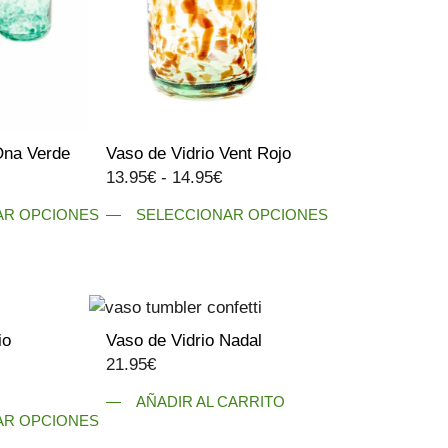
opciones
se
pueden
elegir
en
la
Ona Verde
Vaso de Vidrio Vent Rojo
página
Rango
Rango
13.95
€
-
14.95
€
de
de
de
producto
AR OPCIONES
SELECCIONAR OPCIONES
precios:
precios:
Este
desde
desde
producto
16.50€
13.95€
tiene
hasta
hasta
múltiples
31.00€
14.95€
variantes.
io
Vaso de Vidrio Nadal
Las
21.95
€
Rango
opciones
AÑADIR AL CARRITO
de
se
AR OPCIONES
precios:
pueden