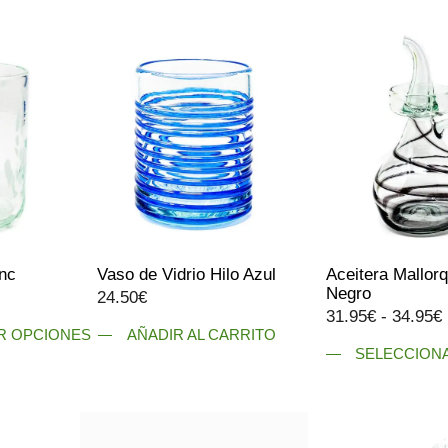
5.25€
tiene
asta
múltiples
5.95€
variantes.
Las
opciones
se
pueden
elegir
en
la
página
anc
Vaso de Vidrio Hilo Azul
Aceitera Mallor
de
Negro
ango
24.50
€
producto
31.95
€
-
34.95
€
e
R OPCIONES
AÑADIR AL CARRITO
ecios:
SELECCION
esde
Este
5.50€
producto
asta
tiene
5.95€