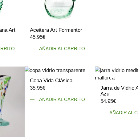
Este
elegir
producto
en
tiene
la
múltiples
página
ana Art
Aceitera Art Formentor
variantes.
de
45.95
€
Las
producto
opciones
ARRITO
AÑADIR AL CARRITO
se
pueden
elegir
en
Copa Vida Clásica
la
35.95
€
Jarra de Vidrio
página
Azul
de
AÑADIR AL CARRITO
54.95
€
producto
AÑADIR AL 