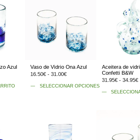
múltiples
variantes.
Las
opciones
se
pueden
elegir
en
la
azo Azul
Vaso de Vidrio Ona Azul
Aceitera de vidr
página
Confetti B&W
Rango
16.50
€
-
31.00
€
de
31.95
€
-
34.95
€
de
producto
ARRITO
SELECCIONAR OPCIONES
precios:
SELECCION
Este
desde
Este
producto
16.50€
producto
tiene
hasta
tiene
múltiples
31.00€
múltiples
variantes.
variantes.
Las
Las
opciones