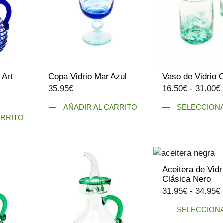
opciones
se
se
pueden
pueden
elegir
elegir
en
en
la
la
página
 Art
Copa Vidrio Mar Azul
Vaso de Vidrio 
página
de
35.95
€
16.50
€
-
31.00
€
de
producto
producto
AÑADIR AL CARRITO
SELECCION
ARRITO
Este
producto
tiene
múltiples
variantes.
Aceitera de Vidr
Clásica Nero
Las
31.95
€
-
34.95
€
opciones
se
SELECCION
pueden