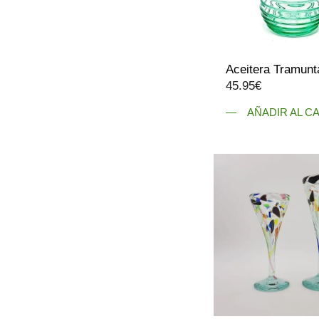
Aceitera Tramunt
45.95
€
AÑADIR AL C