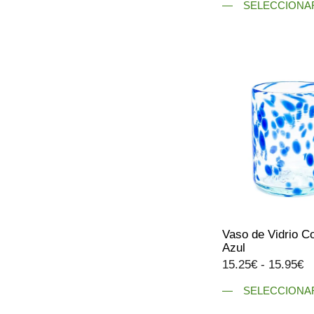
SELECCIONA
Este
producto
tiene
múltiples
variantes.
Las
opciones
se
pueden
elegir
en
la
página
Vaso de Vidrio Co
de
Azul
producto
R
15.25
€
-
15.95
€
d
SELECCIONA
pr
Este
d