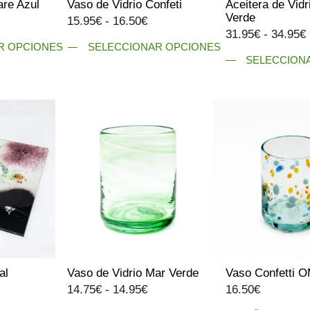
are Azul
Vaso de Vidrio Confeti
Aceitera de Vidr
de
de
Verde
ango
Rango
15.95
€
-
16.50
€
producto
producto
31.95
€
-
34.95
€
e
de
R OPCIONES
SELECCIONAR OPCIONES
ecios:
precios:
SELECCION
Este
esde
desde
Este
producto
4.50€
15.95€
producto
tiene
asta
hasta
tiene
múltiples
4.95€
16.50€
múltiples
variantes.
variantes.
Las
Las
opciones
opciones
se
se
pueden
pueden
elegir
elegir
en
en
la
la
página
al
Vaso de Vidrio Mar Verde
Vaso Confetti 
página
de
Rango
14.75
€
-
14.95
€
16.50
€
de
producto
de