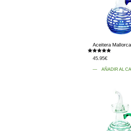
Aceitera Mallorca
Valorado
45.95
€
con
5.00
de 5
AÑADIR AL C