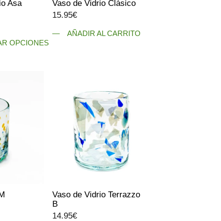
io Asa
Vaso de Vidrio Clásico
página
15.95
€
de
Rango
producto
AÑADIR AL CARRITO
de
AR OPCIONES
precios:
desde
31.95€
hasta
34.95€
OM
Vaso de Vidrio Terrazzo
B
14.95
€