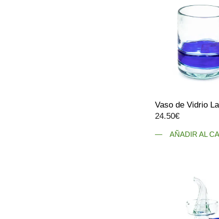
variantes.
Las
opciones
se
pueden
elegir
en
la
página
Vaso de Vidrio L
de
24.50
€
producto
AÑADIR AL C