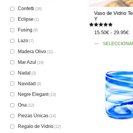
Confetti
(18)
Vaso de Vidrio T
Y
Eclipse
(1)
Fusing
(9)
Valorado
R
15.50
€
-
29.95
€
con
d
5.00
Lazo
(7)
de 5
SELECCIONA
pr
Madera Olivo
Este
(11)
d
producto
1
Mar Azul
(19)
tiene
h
Nadal
múltiples
(3)
2
variantes.
Navidad
(9)
Las
Negre Elegant
opciones
(13)
se
Ona
(12)
pueden
Piezas Únicas
elegir
(14)
en
Regalo de Vidrio
(12)
la