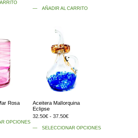
CARRITO
AÑADIR AL CARRITO
Mar Rosa
Aceitera Mallorquina
Eclipse
Rango
Rango
32.50
€
-
37.50
€
de
AR OPCIONES
de
precios:
SELECCIONAR OPCIONES
precios:
desde
Este
desde