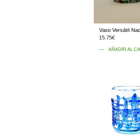
elegir
en
la
página
Vaso Versátil Nad
de
15.75
€
producto
AÑADIR AL C