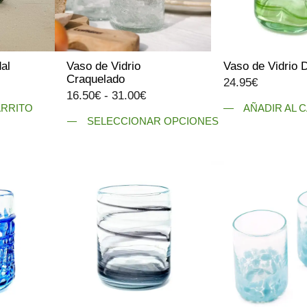
elegir
en
la
página
al
Vaso de Vidrio
Vaso de Vidrio 
de
Craquelado
24.95
€
producto
Rango
16.50
€
-
31.00
€
ARRITO
AÑADIR AL 
de
SELECCIONAR OPCIONES
precios:
Este
desde
producto
16.50€
tiene
hasta
múltiples
31.00€
variantes.
Las
opciones
se
pueden
elegir
en