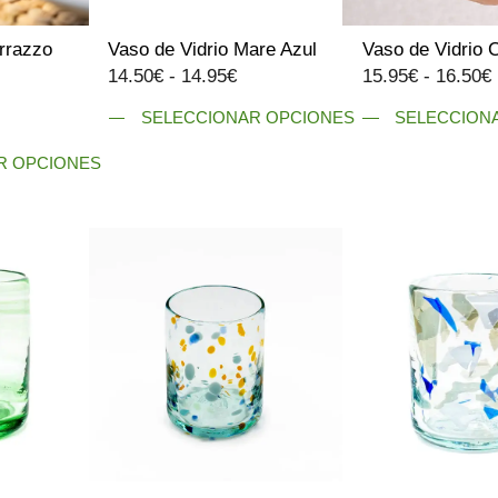
errazzo
Vaso de Vidrio Mare Azul
Vaso de Vidrio C
Rango
14.50
€
-
14.95
€
15.95
€
-
16.50
€
de
SELECCIONAR OPCIONES
SELECCION
ango
precios:
e
Este
Este
desde
R OPCIONES
ecios:
producto
producto
14.50€
esde
tiene
tiene
hasta
5.50€
múltiples
múltiples
14.95€
asta
variantes.
variantes.
9.95€
Las
Las
opciones
opciones
se
se
pueden
pueden
elegir
elegir
en
en
la
la
página
página
de
de