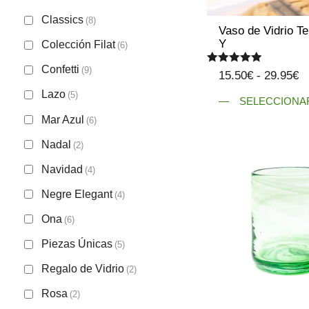
Classics
(8)
Vaso de Vidrio T
Y
Colección Filat
(6)
Confetti
(9)
Valorado
R
15.50
€
-
29.95
€
con
d
5.00
Lazo
(5)
de 5
SELECCIONA
pr
Mar Azul
Este
(6)
d
producto
1
Nadal
(2)
tiene
h
Navidad
múltiples
(4)
2
variantes.
Negre Elegant
(4)
Las
Ona
opciones
(6)
se
Piezas Únicas
(5)
pueden
Regalo de Vidrio
elegir
(2)
en
Rosa
(2)
la