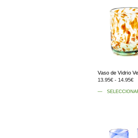
Vaso de Vidrio Ve
R
13.95
€
-
14.95
€
d
SELECCIONA
pr
Este
d
producto
1
tiene
h
múltiples
1
variantes.
Las