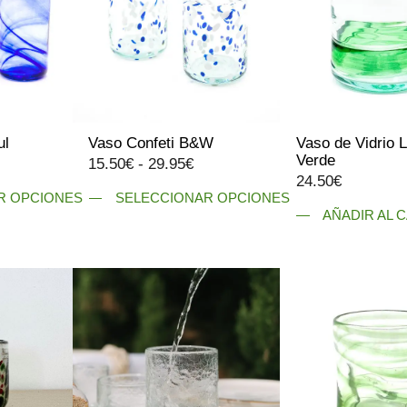
ul
Vaso Confeti B&W
Vaso de Vidrio 
Verde
ango
Rango
15.50
€
-
29.95
€
24.50
€
e
de
R OPCIONES
SELECCIONAR OPCIONES
ecios:
precios:
AÑADIR AL 
Este
esde
desde
producto
7.50€
15.50€
tiene
asta
hasta
múltiples
3.50€
29.95€
variantes.
Las
opciones
se
pueden