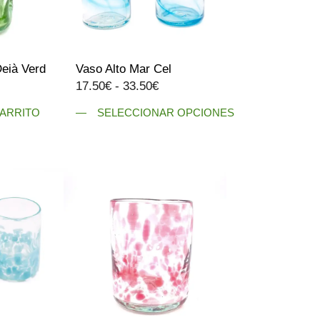
Deià Verd
Vaso Alto Mar Cel
Rango
17.50
€
-
33.50
€
de
CARRITO
SELECCIONAR OPCIONES
precios:
Este
desde
producto
17.50€
tiene
hasta
múltiples
33.50€
variantes.
Las
opciones
se
pueden
elegir
en