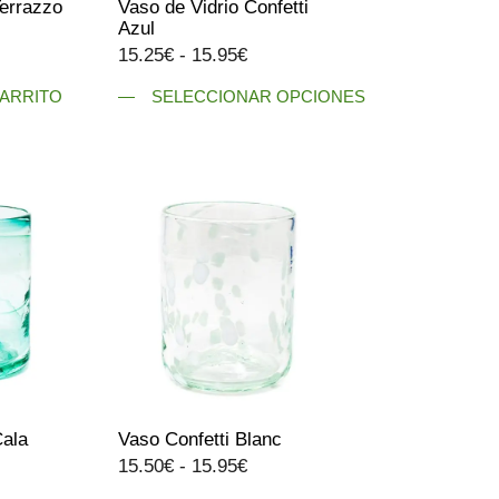
Terrazzo
Vaso de Vidrio Confetti
Azul
Rango
15.25
€
-
15.95
€
de
CARRITO
SELECCIONAR OPCIONES
precios:
Este
desde
producto
15.25€
tiene
hasta
múltiples
15.95€
variantes.
Las
opciones
se
pueden
elegir
en
la
Cala
Vaso Confetti Blanc
página
Rango
15.50
€
-
15.95
€
de
de