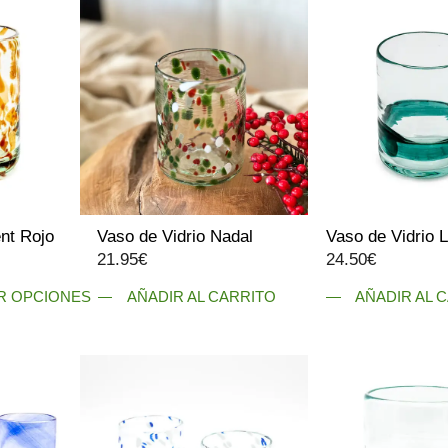
tiene
múltiples
variantes.
Las
opciones
se
pueden
elegir
en
la
nt Rojo
Vaso de Vidrio Nadal
Vaso de Vidrio 
página
ango
21.95
€
24.50
€
de
e
producto
R OPCIONES
AÑADIR AL CARRITO
AÑADIR AL 
ecios:
esde
3.95€
asta
4.95€