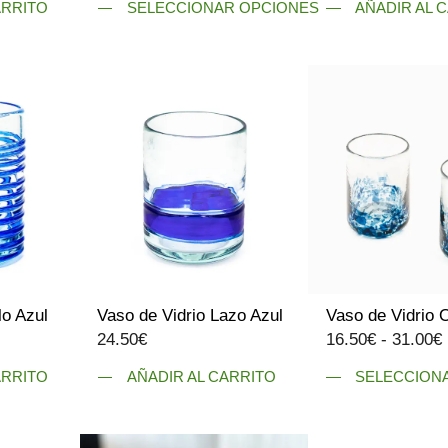
ARRITO
SELECCIONAR OPCIONES
AÑADIR AL 
precios:
Este
desde
producto
14.50€
tiene
hasta
múltiples
14.95€
variantes.
Las
opciones
se
pueden
elegir
en
la
lo Azul
Vaso de Vidrio Lazo Azul
Vaso de Vidrio 
página
24.50
€
16.50
€
-
31.00
€
de
producto
ARRITO
AÑADIR AL CARRITO
SELECCION
Este
producto