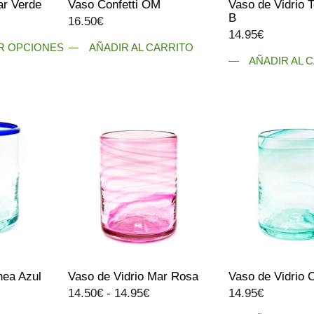
ar Verde
Vaso Confetti OM
Vaso de Vidrio 
producto
producto
B
ango
16.50
€
14.95
€
e
R OPCIONES
AÑADIR AL CARRITO
ecios:
AÑADIR AL 
esde
4.75€
asta
4.95€
nea Azul
Vaso de Vidrio Mar Rosa
Vaso de Vidrio 
Rango
14.50
€
-
14.95
€
14.95
€
de