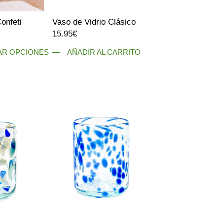
onfeti
Vaso de Vidrio Clásico
Rango
15.95
€
de
AR OPCIONES
AÑADIR AL CARRITO
precios:
desde
15.95€
hasta
16.50€