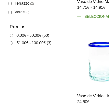
Vaso de Vidrio M
página
Terrazzo
(2)
R
14.75
€
-
14.95
€
de
Verde
d
(6)
producto
SELECCIONA
pr
Este
d
Precios
producto
1
tiene
0.00
€
-
50.00
€
(50)
h
múltiples
1
51.00
€
-
100.00
€
(3)
variantes.
Las
opciones
se
pueden
elegir
en
la
página
Vaso de Vidrio Li
de
24.50
€
producto