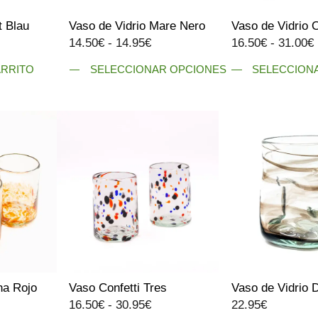
la
t Blau
Vaso de Vidrio Mare Nero
Vaso de Vidrio 
página
Rango
14.50
€
-
14.95
€
16.50
€
-
31.00
€
de
de
producto
ARRITO
SELECCIONAR OPCIONES
SELECCION
precios:
Este
Este
desde
producto
producto
14.50€
tiene
tiene
hasta
múltiples
múltiples
14.95€
variantes.
variantes.
Las
Las
opciones
opciones
se
se
pueden
pueden
elegir
elegir
en
en
la
la
na Rojo
Vaso Confetti Tres
Vaso de Vidrio 
página
página
ango
Rango
16.50
€
-
30.95
€
22.95
€
de
de