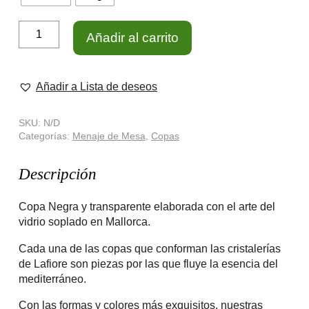
34.50€
Copa
Añadir al carrito
de
Vidrio
Vent
de
Negre
Añadir a Lista de deseos
cantidad
SKU:
N/D
Categorías:
Menaje de Mesa
,
Copas
Descripción
Copa Negra y transparente elaborada con el arte del
vidrio soplado en Mallorca.
Cada una de las copas que conforman las cristalerías
de Lafiore son piezas por las que fluye la esencia del
mediterráneo.
Con las formas y colores más exquisitos, nuestras