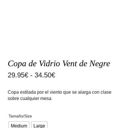
Copa de Vidrio Vent de Negre
Rango
29.95
€
-
34.50
€
de
Copa estilada por el viento que se alarga con clase
precios:
sobre cualquier mesa
desde
29.95€
Tamaño/Size
hasta
Medium
Large