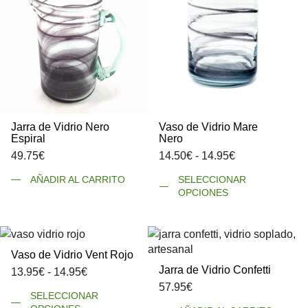
Jarra de Vidrio Nero
Vaso de Vidrio Mare
Espiral
Nero
Rango
49.75
€
14.50
€
-
14.95
€
de
Es
AÑADIR AL CARRITO
SELECCIONAR
precios:
pr
OPCIONES
desde
ti
14.50€
mú
hasta
va
14.95€
La
Vaso de Vidrio Vent Rojo
op
Jarra de Vidrio Confetti
Rango
13.95
€
-
14.95
€
se
de
57.95
€
Este
pu
SELECCIONAR
precios:
producto