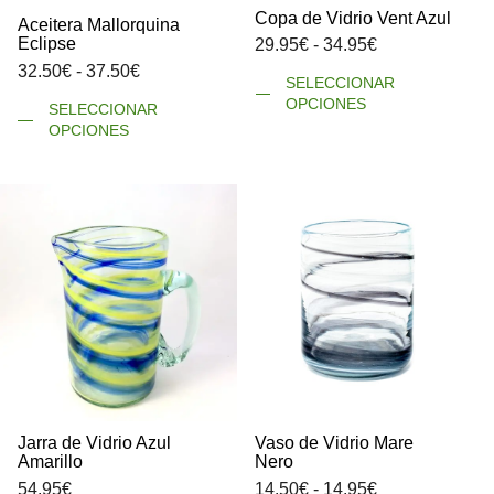
Copa de Vidrio Vent Azul
Aceitera Mallorquina
Eclipse
Rango
29.95
€
-
34.95
€
de
Rango
32.50
€
-
37.50
€
Es
SELECCIONAR
precios:
de
pr
Este
OPCIONES
SELECCIONAR
desde
precios:
ti
producto
OPCIONES
29.95€
desde
mú
tiene
hasta
32.50€
va
múltiples
34.95€
hasta
La
variantes.
37.50€
op
Las
se
opciones
pu
se
el
pueden
en
elegir
la
en
pá
la
de
página
pr
de
producto
Jarra de Vidrio Azul
Vaso de Vidrio Mare
Amarillo
Nero
Rango
54.95
€
14.50
€
-
14.95
€