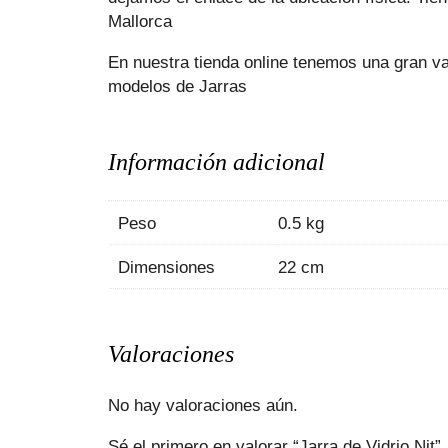
Mallorca
En nuestra tienda online tenemos una gran v
modelos de
Jarras
Información adicional
Peso
0.5 kg
Dimensiones
22 cm
Valoraciones
No hay valoraciones aún.
Sé el primero en valorar “Jarra de Vidrio Nit”