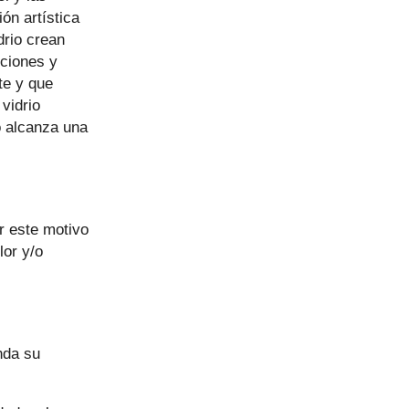
ón artística
drio crean
cciones y
te y que
vidrio
o alcanza una
r este motivo
lor y/o
nda su