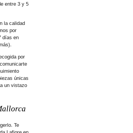
e entre 3 y 5
 la calidad
amos por
7 días en
 más).
ecogida por
 comunicarte
guimiento
piezas únicas
ha un vistazo
Mallorca
gerlo. Te
da Lafiore en