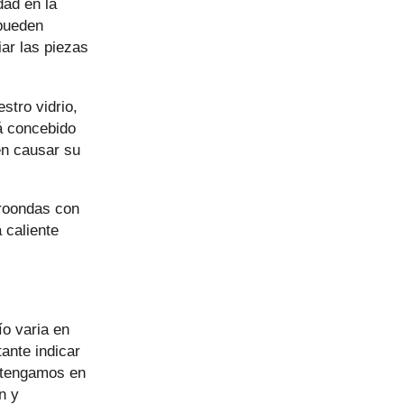
dad en la
 pueden
ar las piezas
stro vidrio,
tá concebido
en causar su
croondas con
 caliente
ío varia en
ante indicar
o tengamos en
n y