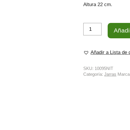
Altura 22 cm.
Jarra
Añadir
de
Vidrio
Nit
cantidad
Añadir a Lista de
SKU:
10095NIT
Categoría:
Jarras
Marca