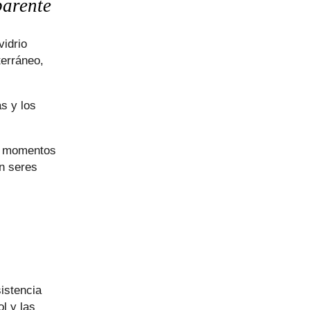
parente
vidrio
terráneo,
as y los
os momentos
n seres
sistencia
l y las