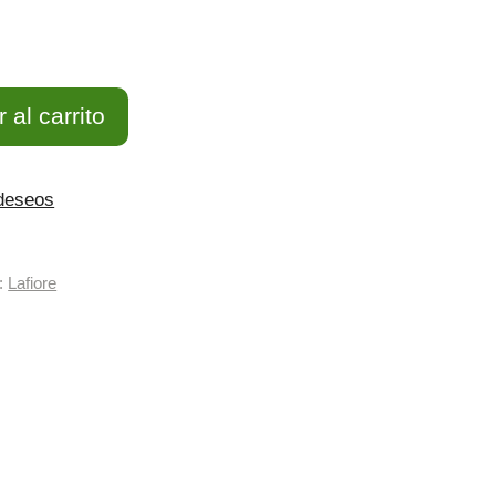
 al carrito
 deseos
:
Lafiore