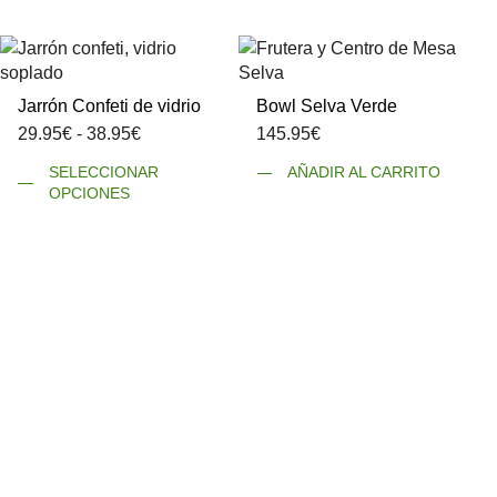
Jarrón Confeti de vidrio
Bowl Selva Verde
Rango
29.95
€
-
38.95
€
145.95
€
de
Este
SELECCIONAR
AÑADIR AL CARRITO
precios:
producto
OPCIONES
desde
tiene
29.95€
múltiples
hasta
variantes.
38.95€
Las
opciones
se
pueden
elegir
en
la
página
de