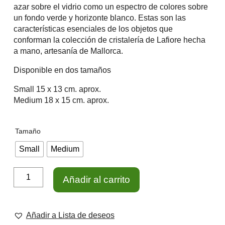
desde
azar sobre el vidrio como un espectro de colores sobre
un fondo verde y horizonte blanco. Estas son las
34.95€
características esenciales de los objetos que
hasta
conforman la colección de cristalería de Lafiore hecha
a mano, artesanía de Mallorca.
49.95€
Disponible en dos tamaños
Small 15 x 13 cm. aprox.
Medium 18 x 15 cm. aprox.
Tamaño
Small
Medium
Jarrón
Añadir al carrito
de
Cristal
Verde
Globo
cantidad
Añadir a Lista de deseos