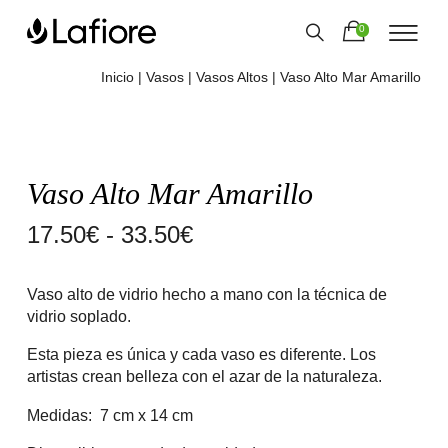
0
Inicio
|
Vasos
|
Vasos Altos
| Vaso Alto Mar Amarillo
Vaso Alto Mar Amarillo
Rango
17.50
€
-
33.50
€
de
Vaso alto de vidrio hecho a mano con la técnica de
precios:
vidrio soplado.
desde
Esta pieza es única y cada vaso es diferente. Los
17.50€
artistas crean belleza con el azar de la naturaleza.
hasta
Medidas: 7 cm x 14 cm
33.50€