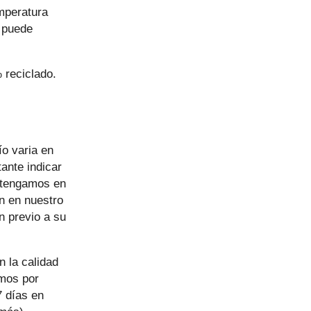
mperatura
o puede
 reciclado.
ío varia en
ante indicar
o tengamos en
n en nuestro
ón previo a su
 la calidad
amos por
7 días en