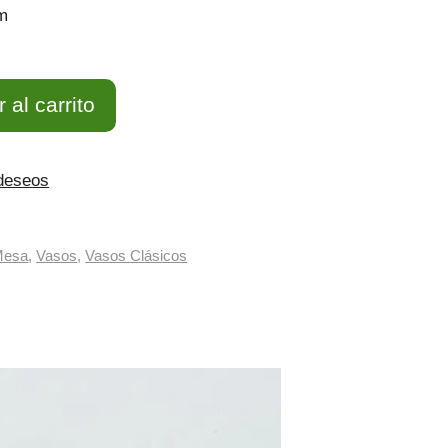
m
 al carrito
 deseos
Mesa
,
Vasos
,
Vasos Clásicos