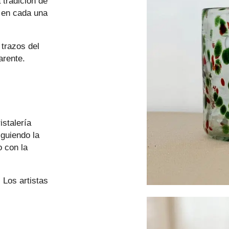
 tradición de
s en cada una
 trazos del
arente.
istalería
iguiendo la
o con la
 Los artistas