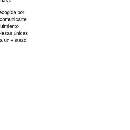
 más).
ecogida por
 comunicarte
guimiento
piezas únicas
ha un vistazo