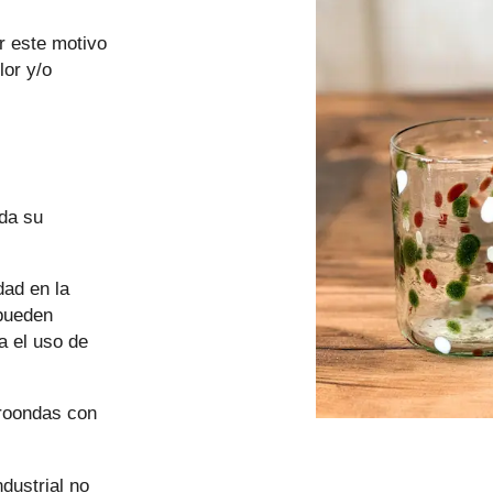
r este motivo
lor y/o
nda su
dad en la
 pueden
a el uso de
croondas con
ndustrial no