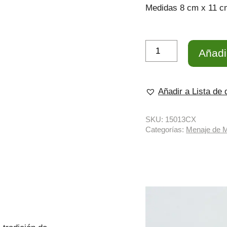
Medidas 8 cm x 11 c
Vaso
Añadir
de
Vidrio
Nadal
cantidad
Añadir a Lista de
SKU:
15013CX
Categorías:
Menaje de 