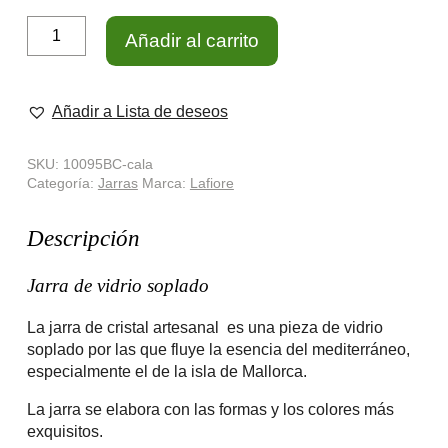
Jarra
Añadir al carrito
de
Vidrio
Cala
cantidad
Añadir a Lista de deseos
SKU:
10095BC-cala
Categoría:
Jarras
Marca:
Lafiore
Descripción
Jarra de vidrio soplado
La jarra de cristal artesanal es una pieza de vidrio
soplado por las que fluye la esencia del mediterráneo,
especialmente el de la isla de Mallorca.
La jarra se elabora con las formas y los colores más
exquisitos.